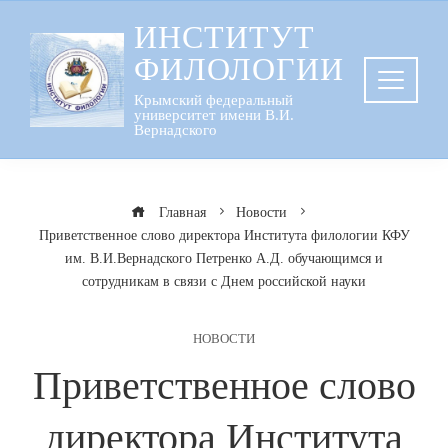
Перейти
ИНСТИТУТ
к
ФИЛОЛОГИИ
содержанию
Крымский федеральный
университет имени В.И.
Вернадского
Главная
Новости
Приветственное слово директора Института филологии КФУ
им. В.И.Вернадского Петренко А.Д. обучающимся и
сотрудникам в связи с Днем российской науки
НОВОСТИ
Приветственное слово
директора Института