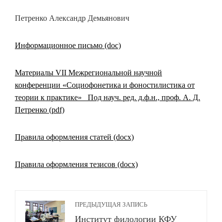
Петренко Александр Демьянович
Информационное письмо (doc)
Материалы VII Межрегиональной научной
конференции «Социофонетика и фоностилистика от
теории к практике» _Под науч. ред. д.ф.н., проф. А. Д.
Петренко (pdf)
Правила оформления статей (docx)
Правила оформления тезисов (docx)
ПРЕДЫДУЩАЯ ЗАПИСЬ
Институт филологии КФУ