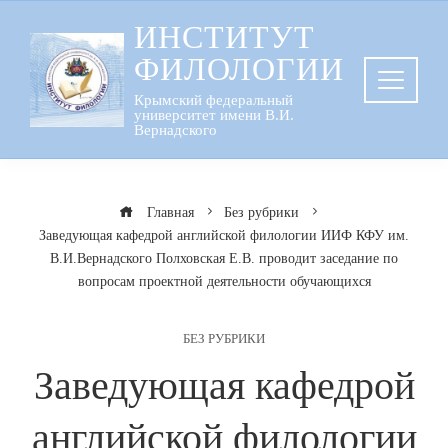
Перейти
ИНСТИТУТ
к
ФИЛОЛОГИИ
содержанию
Крымский федеральный
университет имени В.И.
Вернадского
Главная
Без рубрики
Заведующая кафедрой английской филологии ИИФ КФУ им.
В.И.Вернадского Полховская Е.В. проводит заседание по
вопросам проектной деятельности обучающихся
БЕЗ РУБРИКИ
Заведующая кафедрой
английской филологии