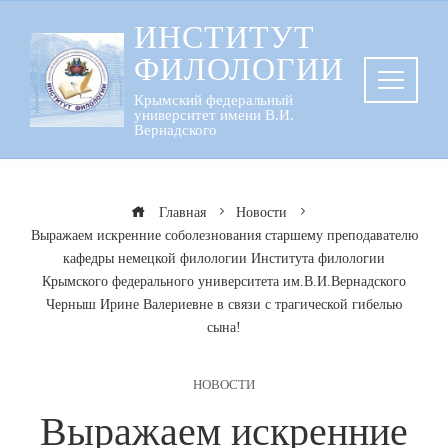
Перейти
ИНСТИТУТ
к
ФИЛОЛОГИИ
содержанию
Крымский федеральный
университет имени В.И.
Вернадского
Главная
Новости
Выражаем искренние соболезнования старшему преподавателю
кафедры немецкой филологии Института филологии
Крымского федерального университета им.В.И.Вернадского
Черныш Ирине Валериевне в связи с трагической гибелью
сына!
НОВОСТИ
Выражаем искренние