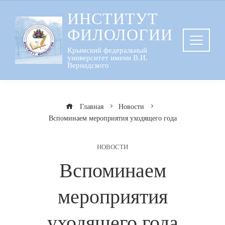
Перейти
ИНСТИТУТ
к
ФИЛОЛОГИИ
содержанию
Крымский федеральный
университет имени В.И.
Вернадского
Главная
Новости
Вспоминаем мероприятия уходящего года
НОВОСТИ
Вспоминаем
мероприятия
уходящего года