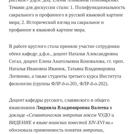
Темами для дискуссии стали: 1. Полифункциональность
сакрального и профанного в русской языковой картине
мира; 2. Исторический взгляд на сакральное и
профанное в языковой картине мира.
В работе круглого стола приняли участие сотрудники
обеих кафедр: д.ф.н., доцент Наталья Александровна
Сегал, доцент Елена Анатольевна Коновалова, ст. преп.
Наталья Ивановна Иванюк, Татьяна Владимировна
Литвинко, а также студенты третьего курса Института
филологии (группы ФЛР-б-о-201, ФЛР-б-о-202).
Доцент кафедры русского, славянского и общего
языкознания
Людмила Владимировна Валеева
в
докладе
«Семантическая энтропия лексем ЧУДО и
ВИДЕНИЕ в языке воинских повестей XIV-XVI вв.»
обосновала применимость понятия
энтропии
,