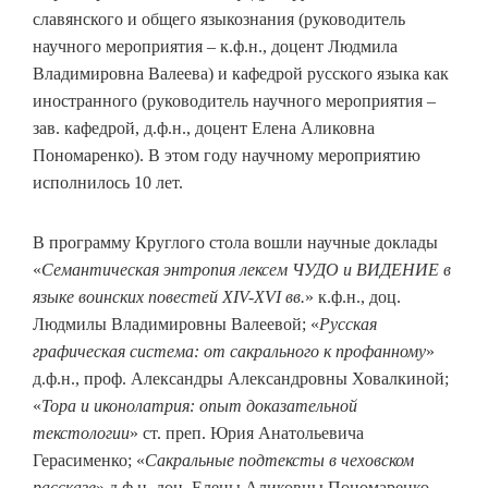
славянского и общего языкознания (руководитель
научного мероприятия – к.ф.н., доцент Людмила
Владимировна Валеева) и кафедрой русского языка как
иностранного (руководитель научного мероприятия –
зав. кафедрой, д.ф.н., доцент Елена Аликовна
Пономаренко). В этом году научному мероприятию
исполнилось 10 лет.
В программу Круглого стола вошли научные доклады
«
Семантическая энтропия лексем ЧУДО и ВИДЕНИЕ в
языке воинских повестей XIV-XVI вв.
» к.ф.н., доц.
Людмилы Владимировны Валеевой; «
Русская
графическая система: от сакрального к профанному
»
д.ф.н., проф. Александры Александровны Ховалкиной;
«
Тора и иконолатрия: опыт доказательной
текстологии
» ст. преп. Юрия Анатольевича
Герасименко; «
Сакральные подтексты в чеховском
рассказе
» д.ф.н. доц. Елены Аликовны Пономаренко.