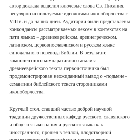
автор доклада выделил ключевые слова Св. Писания,
регулярно используемые идеологами иконоборчества с
VIII в. и до наших дней. Аудитории были представлены
конкондансы рассматриваемых лексем в контекстах на
пяти языках – древнееврейском, древнегреческом,
латинском, церковнославянском и русском языке
синодального перевода Библии. В результате
компонентного компаративного анализа
древнееврейского текста-первоисточника был
продемонстрирован неожиданный вывод о «подмене»
семантики библейского текста сторонниками
иконоборчества.
Круглый стол, ставший частью доброй научной
традиции дружественных кафедр русского, славянского
и общего языкознания и русского языка как
иностранного, прошёл в тёплой, плодотворной