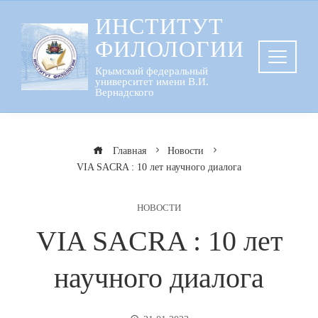
Перейти
ИНСТИТУТ
к
ФИЛОЛОГИИ
содержанию
Крымский федеральный
университет имени В.И.
Вернадского
Главная
Новости
VIA SACRA : 10 лет научного диалога
НОВОСТИ
VIA SACRA : 10 лет
научного диалога