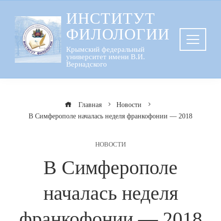
Перейти
ИНСТИТУТ
к
ФИЛОЛОГИИ
содержанию
Крымский федеральный
университет имени В.И.
Вернадского
Главная
Новости
В Симферополе началась неделя франкофонии — 2018
НОВОСТИ
В Симферополе
началась неделя
франкофонии — 2018