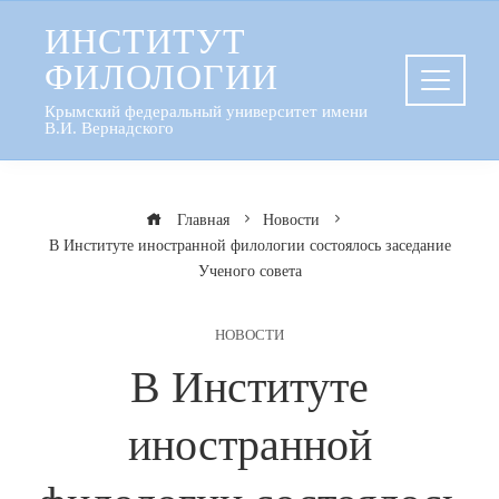
Перейти
ИНСТИТУТ
к
ФИЛОЛОГИИ
содержанию
Крымский федеральный университет имени
В.И. Вернадского
Главная
Новости
В Институте иностранной филологии состоялось заседание
Ученого совета
НОВОСТИ
В Институте
иностранной