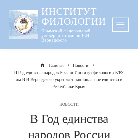
Перейти
ИНСТИТУТ
к
ФИЛОЛОГИИ
содержанию
Крымский федеральный
университет имени В.И.
Вернадского
Главная
Новости
В Год единства народов России Институт филологии КФУ
им.В.И.Вернадского укрепляет национальное единство в
Республике Крым
НОВОСТИ
В Год единства
народов России