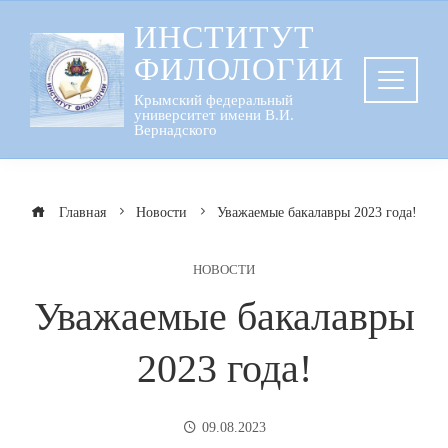
Перейти
ИНСТИТУТ
к
ФИЛОЛОГИИ
содержанию
Крымский федеральный
университет имени В.И.
Вернадского
Главная
Новости
Уважаемые бакалавры 2023 года!
НОВОСТИ
Уважаемые бакалавры
2023 года!
09.08.2023