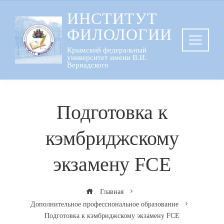
Перейти
ИНСТИТУТ
к
ФИЛОЛОГИИ
содержанию
Крымский федеральный
университет имени В.И.
Вернадского
Подготовка к
кэмбриджскому
экзамену FCE
Главная
Дополнительное профессиональное образование
Подготовка к кэмбриджскому экзамену FCE