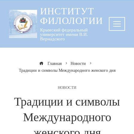
Перейти
ИНСТИТУТ
к
ФИЛОЛОГИИ
содержанию
Крымский федеральный
университет имени В.И.
Вернадского
Главная
Новости
Традиции и символы Международного женского дня
НОВОСТИ
Традиции и символы
Международного
женского дня