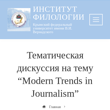
Перейти
ИНСТИТУТ
к
ФИЛОЛОГИИ
содержанию
Крымский федеральный
университет имени В.И.
Вернадского
Тематическая
дискуссия на тему
“Modern Trends in
Journalism”
Главная