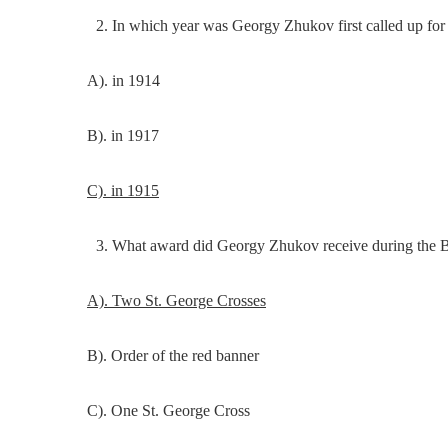
In which year was Georgy Zhukov first called up for 
A). in 1914
B). in 1917
C). in 1915
What award did Georgy Zhukov receive during the B
A). Two St. George Crosses
B). Order of the red banner
С). One St. George Сross