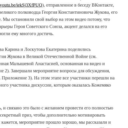
//youtu.be/iekSj3XfPUQ
), отправленное в беседу ВКонтакте,
великого полководца Георгия Константиновича Жукова, его
е. Мы остановили свой выбор на этом видео потому, что
рьеры Героя Советского Союза, акцент делался на его
могли ему многого достичь.
ова Карина и Лоскутова Екатерина поделились
гия Жукова в Великой Отечественной Войне (см.
нная Малышевой Анастасией, основанная на видео и
ие 2). Завершали мероприятие вопросы для обсуждения,
Приложение 3). На этом этапе все участники перешли на
ного участника дискуссии, которым оказалась Кожемяко
 и связано это было с желанием провести его полностью
 секретный приз, чтобы дополнительно мотивировать
м кажется, мероприятие прошло хорошо, мы рассказали и