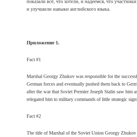
показали всё, что хотели, и надеемся, что участни
и улучшили навыки английского языка.
Приложение
1.
Fact #1
Marshal Georgy Zhukov was responsible for the successf
German forces and eventually pushed them back to German
after the war that Soviet Premier Joseph Stalin saw him as 
relegated him to military commands of little strategic sign
Fact #2
The title of Marshal of the Soviet Union Georgy Zhukov 