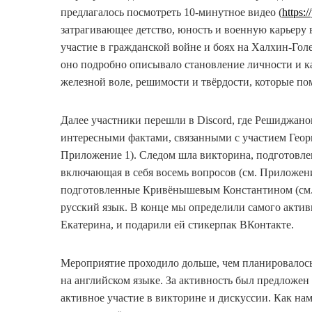
предлагалось посмотреть 10-минутное видео (
https:
затрагивающее детство, юность и военную карьеру 
участие в гражданской войне и боях на Халхин-Гол
оно подробно описывало становление личности и ка
железной воле, решимости и твёрдости, которые по
Далее участники перешли в Discord, где Решиджан
интересными фактами, связанными с участием Геор
Приложение 1). Следом шла викторина, подготовле
включающая в себя восемь вопросов (см. Приложен
подготовленные Кривёнышевым Константином (см. 
русский язык. В конце мы определили самого актив
Екатерина, и подарили ей стикерпак ВКонтакте.
Мероприятие проходило дольше, чем планировалось,
на английском языке. За активность был предложен
активное участие в викторине и дискуссии. Как на