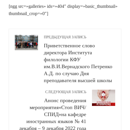
[ngg src=»galleries» ids=»404″ display=»basic_thumbnail»
thumbnail_crop=»0″]
ПРЕДЫДУЩАЯ ЗАПИСЬ
Приветственное слово
директора Института
филологии КФУ
им.В.И.Вернадского Петренко
А.Д. по случаю Дня
преподавателя высшей школы
СЛЕДУЮЩАЯ ЗАПИСЬ
Анонс проведения
мероприятия«Стоп ВИЧ/
СПИД»на кафедре
иностранных языков № 41
декабря – 9 декабря 2022 года