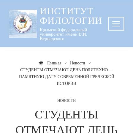
Перейти
ИНСТИТУТ
к
ФИЛОЛОГИИ
содержанию
Крымский федеральный
университет имени В.И.
Вернадского
Главная
Новости
СТУДЕНТЫ ОТМЕЧАЮТ ДЕНЬ ПОЛИТЕХНО —
ПАМЯТНУЮ ДАТУ СОВРЕМЕННОЙ ГРЕЧЕСКОЙ
ИСТОРИИ
НОВОСТИ
СТУДЕНТЫ
ОТМЕЧАЮТ ДЕНЬ