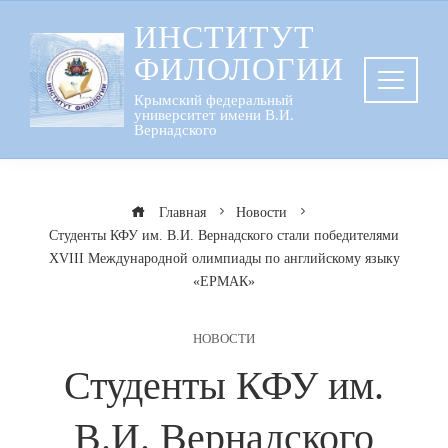
Перейти
ИНСТИТУТ
к
ФИЛОЛОГИИ
содержанию
Крымский федеральный
университет имени В.И.
Вернадского
Главная
Новости
Студенты КФУ им. В.И. Вернадского стали победителями
XVIII Международной олимпиады по английскому языку
«ЕРМАК»
НОВОСТИ
Студенты КФУ им.
В.И. Вернадского