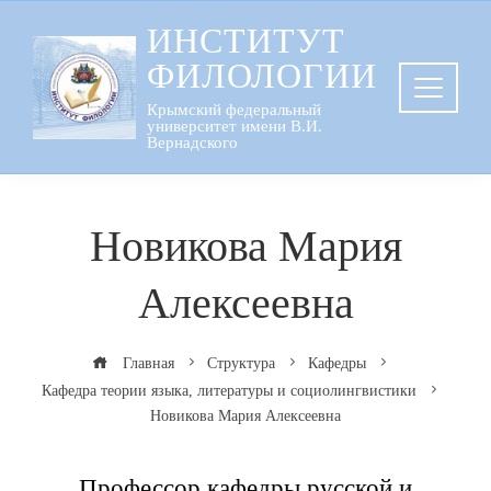
Перейти
ИНСТИТУТ
к
ФИЛОЛОГИИ
содержанию
Крымский федеральный
университет имени В.И.
Вернадского
Новикова Мария
Алексеевна
Главная
Структура
Кафедры
Кафедра теории языка, литературы и социолингвистики
Новикова Мария Алексеевна
Профессор кафедры русской и