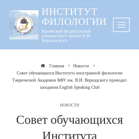
Перейти
ИНСТИТУТ
к
ФИЛОЛОГИИ
содержанию
Крымский федеральный
университет имени В.И.
Вернадского
Главная
Новости
Совет обучающихся Института иностранной филологии
Таврической Академии КФУ им. В.И. Вернадского проводит
заседания English Speaking Club
НОВОСТИ
Совет обучающихся
Института