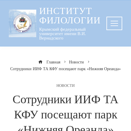
Перейти
ИНСТИТУТ
к
ФИЛОЛОГИИ
содержанию
Крымский федеральный
университет имени В.И.
Вернадского
Главная
Новости
Сотрудники ИИФ ТА КФУ посещают парк «Нижняя Ореанда»
НОВОСТИ
Сотрудники ИИФ ТА
КФУ посещают парк
«Нижняя Ореанда»