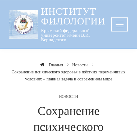
Перейти
ИНСТИТУТ
к
ФИЛОЛОГИИ
содержанию
Крымский федеральный
университет имени В.И.
Вернадского
Главная
Новости
Сохранение психического здоровья в жёстких переменчивых
условиях – главная задача в современном мире
НОВОСТИ
Сохранение
психического