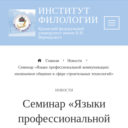
Перейти
ИНСТИТУТ
к
ФИЛОЛОГИИ
содержанию
Крымский федеральный
университет имени В.И.
Вернадского
Главная
Новости
Семинар «Языки профессиональной коммуникации:
иноязычное общение в сфере строительных технологий»
НОВОСТИ
Семинар «Языки
профессиональной