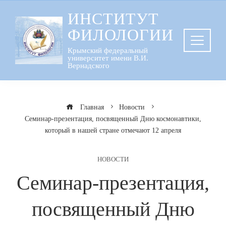
Перейти
ИНСТИТУТ
к
ФИЛОЛОГИИ
содержанию
Крымский федеральный
университет имени В.И.
Вернадского
Главная
Новости
Семинар-презентация, посвященный Дню космонавтики,
который в нашей стране отмечают 12 апреля
НОВОСТИ
Семинар-презентация,
посвященный Дню