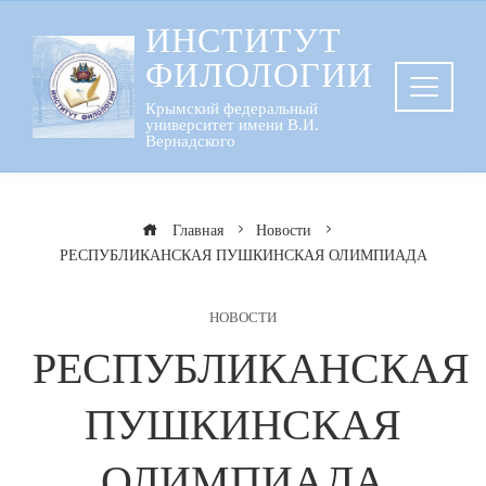
Перейти
ИНСТИТУТ
к
ФИЛОЛОГИИ
содержанию
Крымский федеральный
университет имени В.И.
Вернадского
Главная
Новости
РЕСПУБЛИКАНСКАЯ ПУШКИНСКАЯ ОЛИМПИАДА
НОВОСТИ
РЕСПУБЛИКАНСКАЯ
ПУШКИНСКАЯ
ОЛИМПИАДА