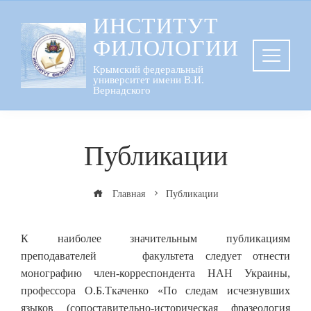
Перейти
ИНСТИТУТ
к
ФИЛОЛОГИИ
содержанию
Крымский федеральный
университет имени В.И.
Вернадского
Публикации
Главная
Публикации
К наиболее значительным публикациям
преподавателей факультета следует отнести
монографию член-корреспондента НАН Украины,
профессора О.Б.Ткаченко «По следам исчезнувших
языков (сопоставительно-историческая фразеология