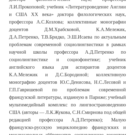
Л.И.Прокоповой; учебник «Литературоведение Англии
и США XX века» доктора филологических наук,
профессора А.С.Козлова; коллективные монографии
доцентов Д.М.Храбсковой, К.А.Мележик,
Д.А.Петренко, Т.В.Бридко, Э.Ш.Исаева по актуальным
проблемам современной социолингвистики в рамках
научной школы профессора А.Д.Петренко по
социолингвистике и социофонетике; учебник
английского языка для аспирантов доцентов
К.А.Мележик и Д.С.Бородиной; коллективную
монографию доцентов Ю.С.Денисова, Н.С.Лесовой и
Г.П.Гавришевой по проблемам современной
французской литературы, изданную в Париже; учебный
мультимедийный комплекс по лингвострановедению
США (авторы — Л.К.Жукова, С.Н.Смирнова под общей
редакцией профессора А.Д.Петренко); Малую
французско-русскую энциклопедию французских и
международных аббревиатур, составленную доцентом