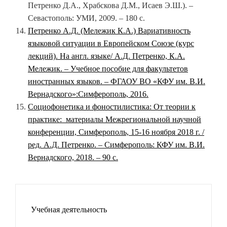
Петренко Д.А., Храбскова Д.М., Исаев Э.Ш.). –
Севастополь: УМИ, 2009. – 180 с.
Петренко А.Д. (Мележик К.А.) Вариативность
языковой ситуации в Европейском Союзе (курс
лекций). На англ. языке/ А.Д. Петренко, К.А.
Мележик. – Учебное пособие для факультетов
иностранных языков. – ФГАОУ ВО «КФУ им. В.И.
Вернадского»:Симферополь, 2016.
Социофонетика и фоностилистика: От теории к
практике: материалы Межрегиональной научной
конференции, Симферополь, 15-16 ноября 2018 г. /
ред. А.Д. Петренко. – Симферополь: КФУ им. В.И.
Вернадского, 2018. – 90 с.
Учебная деятельность