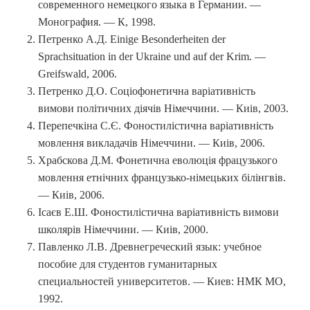
современного немецкого языка в Германии. —
Монография. — К, 1998.
Петренко А.Д. Einige Besonderheiten der
Sprachsituation in der Ukraine und auf der Krim. —
Greifswald, 2006.
Петренко Д.О. Соціофонетична варіативність
вимови політичних діячів Німеччини. — Киів, 2003.
Перепечкіна С.Є. Фоностилістична варіативність
мовлення викладачів Німеччини. — Киів, 2006.
Храбскова Д.М. Фонетична еволюція фрацузького
мовлення етнічних французько-німецьких білінгвів.
— Киів, 2006.
Ісаєв Е.Ш. Фоностилістична варіативність вимови
школярів Німеччини. — Киів, 2000.
Павленко Л.В. Древнегреческий язык: учебное
пособие для студентов гуманитарных
специальностей университетов. — Киев: НМК МО,
1992.