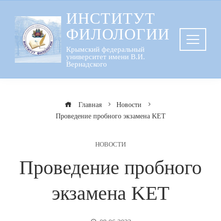
Перейти
ИНСТИТУТ
к
ФИЛОЛОГИИ
содержанию
Крымский федеральный
университет имени В.И.
Вернадского
Главная
Новости
Проведение пробного экзамена KET
НОВОСТИ
Проведение пробного
экзамена KET