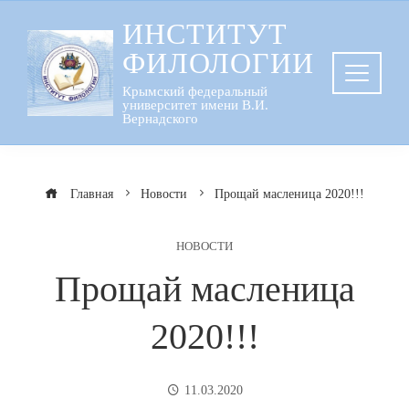
Перейти
ИНСТИТУТ
к
ФИЛОЛОГИИ
содержанию
Крымский федеральный
университет имени В.И.
Вернадского
Главная
Новости
Прощай масленица 2020!!!
НОВОСТИ
Прощай масленица
2020!!!
11.03.2020