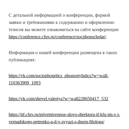
С детальной информацией о конференции, формой
заявки и требованиями к содержанию и оформлению
тезисов вы можете ознакомиться на сайте конференции
https://conference.cfuv.ru/conference/socphonscholar/
.
Информация о нашей конференции размещена в таких
публикациях:
https://vk.com/sociophonetics_phonostylistics?w=wall-
110363909_1093
https://vk.com/shevel.valeriya?w=wall228650417_532
https://iif.cfuv.ru/privetstvennoe-slovo-direktora-if-kfu-im-v-i-
vernadskogo-petrenko-a-d-v-svyazi-s-dnem-filologa/