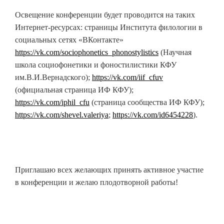
Освещение конференции будет проводится на таких
Интернет-ресурсах: страницы Института филологии в
социальных сетях «ВКонтакте»
https://vk.com/sociophonetics_phonostylistics
(Научная
школа социофонетики и фоностилистики КФУ
им.В.И.Вернадского);
https://vk.com/iif_cfuv
(официальная страница ИФ КФУ);
https://vk.com/iphil_cfu
(страница сообщества ИФ КФУ);
https://vk.com/shevel.valeriya
;
https://vk.com/id6454228
).
Приглашаю всех желающих принять активное участие
в конференции и желаю плодотворной работы!