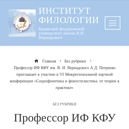
Перейти
ИНСТИТУТ
к
ФИЛОЛОГИИ
содержанию
Крымский федеральный
университет имени В.И.
Вернадского
Главная
Без рубрики
Профессор ИФ КФУ им. В. И. Вернадского А.Д. Петренко
приглашает к участию в VI Межрегиональной научной
конференции «Социофонетика и фоностилистика: от теории к
практике»
БЕЗ РУБРИКИ
Профессор ИФ КФУ