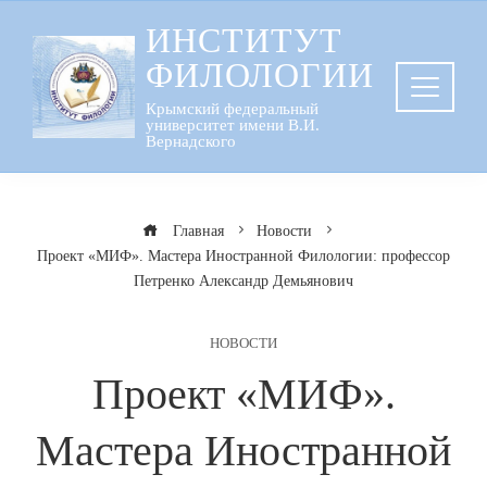
Перейти
ИНСТИТУТ
к
ФИЛОЛОГИИ
содержанию
Крымский федеральный
университет имени В.И.
Вернадского
Главная
Новости
Проект «МИФ». Мастера Иностранной Филологии: профессор
Петренко Александр Демьянович
НОВОСТИ
Проект «МИФ».
Мастера Иностранной