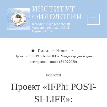
Перейти
ИНСТИТУТ
к
ФИЛОЛОГИИ
содержанию
Крымский федеральный
университет имени В.И.
Вернадского
Главная
Новости
Проект «IFPh: POST-SI-LIFE»: Международный день
электронной книги (24.09.2020)
НОВОСТИ
Проект «IFPh: POST-
SI-LIFE»: