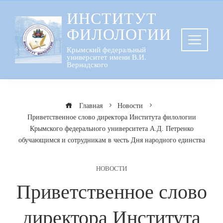
Перейти
ИНСТИТУТ
к
ФИЛОЛОГИИ
содержанию
Крымский федеральный
университет имени В.И.
Вернадского
Главная
Новости
Приветственное слово директора Института филологии
Крымского федерального университета А.Д. Петренко
обучающимся и сотрудникам в честь Дня народного единства
НОВОСТИ
Приветственное слово
директора Института