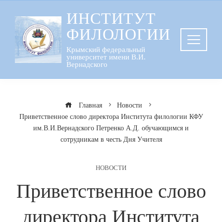
Перейти
ИНСТИТУТ
к
ФИЛОЛОГИИ
содержанию
Крымский федеральный
университет имени В.И.
Вернадского
Главная
Новости
Приветственное слово директора Института филологии КФУ
им.В.И.Вернадского Петренко А.Д. обучающимся и
сотрудникам в честь Дня Учителя
НОВОСТИ
Приветственное слово
директора Института