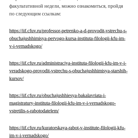
факультативной недели, можно ознакомиться, пройдя
по следующим ссылкам:
https://iif.cfuv.ru/professor-petrenko-a-d-provodit-vstrechu-s-
obuchajushhimisya-pervogo-kursa-instituta-filologii-kfu-im-
v-i-vernadskogo/
https://iif.cfuv.ru/administraciya-instituta-filologii-kfu-im-v-i-
veradskogo-provodit-vstrechu-s-obuchajushhimisya-starshih-
kursov/
https://iif.cfuv.ru/obuchajushhiesya-bakalavriata-i-
magistratury-instituta-filologii-kfu-im-v-i-vernadskogo-
vstretilis-s-rabotodatelem/
https://iif.cfuv.ru/kuratorskaya-rabot-v-institute-filologii-kfu-
im-v-i-vernadskogo/