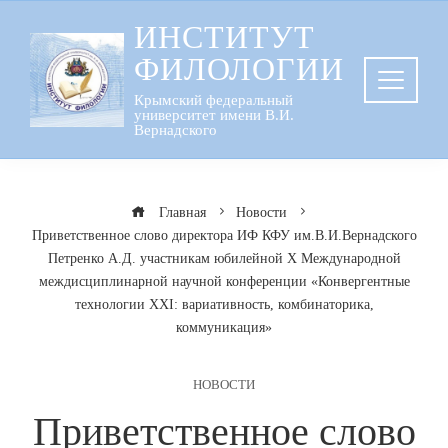
Перейти
ИНСТИТУТ
к
ФИЛОЛОГИИ
содержанию
Крымский федеральный
университет имени В.И.
Вернадского
Главная
Новости
Приветственное слово директора ИФ КФУ им.В.И.Вернадского
Петренко А.Д. участникам юбилейной X Международной
междисциплинарной научной конференции «Конвергентные
технологии ХХI: вариативность, комбинаторика,
коммуникация»
НОВОСТИ
Приветственное слово