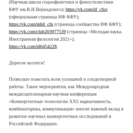
(Научная школа социофонетики и фоностилистики
КФУ им.В.И.Вернадского);
https://vk.com/iif_cfuv
(официальная страница ИФ КФУ);
https://vk.com/iphil_cfu
(страница сообщества ИФ КФУ);
https://vk.com/club203977539
(страница «Молодая наука.
Иностранная филология 2021»);
https://vk.com/id6454228
.
Дорогие коллеги!
Позвольте пожелать всем успешной и плодотворной
работы. Такие мероприятия, как Международная
междисциплинарная научная конференция
«Конвергентные технологии ХХI: вариативность,
комбинаторика, коммуникация» вносят важный вклад в
развитие научных конвергентных исследований в
Российской Федерации.