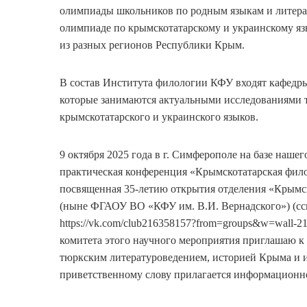
олимпиады школьников по родным языкам и литерат
олимпиаде по крымскотатарскому и украинскому язы
из разных регионов Республики Крым.
В состав Института филологии КФУ входят кафедр
которые занимаются актуальными исследованиями т
крымскотатарского и украинского языков.
9 октября 2025 года в г. Симферополе на базе наше
практическая конференция «Крымскотатарская филол
посвященная 35-летию открытия отделения «Крымск
(ныне ФГАОУ ВО «КФУ им. В.И. Вернадского») (ссы
https://vk.com/club216358157?from=groups&w=wall-
комитета этого научного мероприятия приглашаю к 
тюркским литературоведением, историей Крыма и и
приветственному слову прилагается информационно