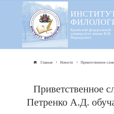
Перейти
к
ИНСТИТУ
содержанию
ФИЛОЛОГ
Крымский федеральный
университет имени В.И.
Вернадского
Главная
Новости
Приветственное слов
Приветственное с
Петренко А.Д. обуч