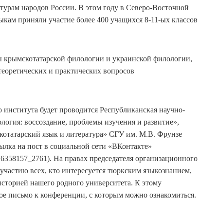
урам народов России. В этом году в Северо-Восточной
кам приняли участие более 400 учащихся 8-11-ых классов
ы крымскотатарской филологии и украинской филологии,
еоретических и практических вопросов
го института будет проводится Республиканская научно-
огия: воссоздание, проблемы изучения и развитие»,
отатарский язык и литература» СГУ им. М.В. Фрунзе
лка на пост в социальной сети «ВКонтакте»
216358157_2761). На правах председателя организационного
участию всех, кто интересуется тюркским языкознанием,
сторией нашего родного университета. К этому
е письмо к конференции, с которым можно ознакомиться.