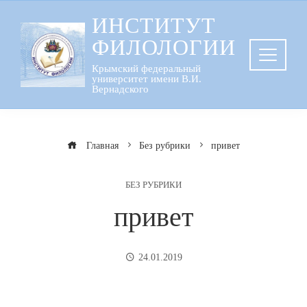
Перейти
ИНСТИТУТ
к
ФИЛОЛОГИИ
содержанию
Крымский федеральный
университет имени В.И.
Вернадского
Главная
Без рубрики
привет
БЕЗ РУБРИКИ
привет
24.01.2019