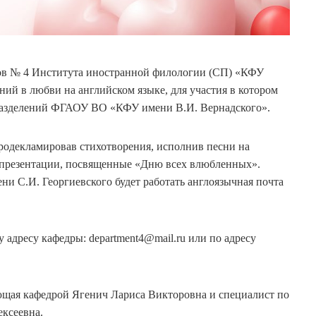
ков № 4 Института иностранной филологии (СП) «КФУ
ний в любви на английском языке, для участия в котором
разделений ФГАОУ ВО «КФУ имени В.И. Вернадского».
родекламировав стихотворения, исполнив песни на
и презентации, посвященные «Дню всех влюбленных».
ни С.И. Георгиевского будет работать англоязычная почта
адресу кафедры: department4@mail.ru или по адресу
ющая кафедрой Ягенич Лариса Викторовна и специалист по
ексеевна.