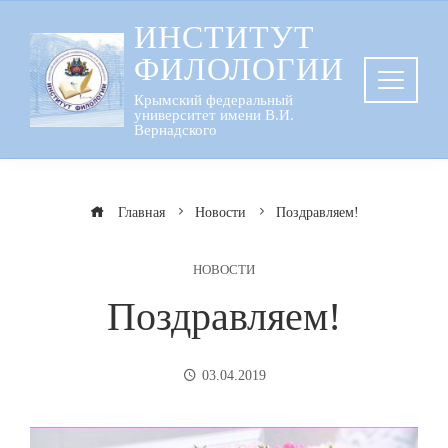
Перейти
ИНСТИТУТ
к
ФИЛОЛОГИИ
содержанию
Крымский федеральный
университет имени В.И.
Вернадского
Главная
Новости
Поздравляем!
НОВОСТИ
Поздравляем!
03.04.2019