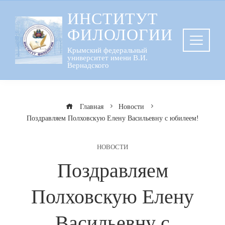
Перейти
ИНСТИТУТ
к
ФИЛОЛОГИИ
содержанию
Крымский федеральный
университет имени В.И.
Вернадского
Главная
Новости
Поздравляем Полховскую Елену Васильевну с юбилеем!
НОВОСТИ
Поздравляем
Полховскую Елену
Васильевну с