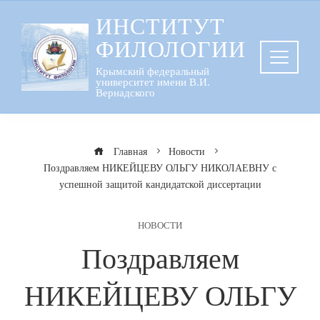
Перейти
ИНСТИТУТ
к
ФИЛОЛОГИИ
содержанию
Крымский федеральный
университет имени В.И.
Вернадского
Главная
Новости
Поздравляем НИКЕЙЦЕВУ ОЛЬГУ НИКОЛАЕВНУ с
успешной защитой кандидатской диссертации
НОВОСТИ
Поздравляем
НИКЕЙЦЕВУ ОЛЬГУ