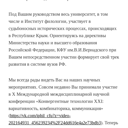
Под Вашим руководством весь университет, в том
числе и Институт филологии, участвует в
судьбоносных исторических процессах, происходящих
в Республике Крым. Ориентируясь на директивы
Министерства науки и высшего образования
Российской Федерации, КФУ им.В.И.Вернадского при
Вашем непосредственном участии формирует свой трек
развития в системе вузов РФ.
Мы всегда рады видеть Вас на наших научных
мероприятиях. Совсем недавно Вы принимали участие
в X Международной междисциплинарной научной
конференции «Конвергентные технологии ХХI:
вариативность, комбинаторика, коммуникация»
(
https://vk.com/iphil_cfu?z=video-
202164931_456239234%2F24dd616e4a2e73bdb3
). Теперь