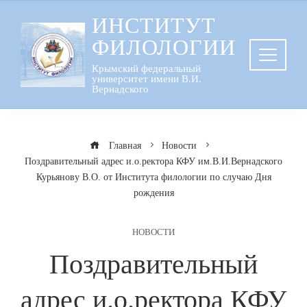
Перейти
ИНСТИТУТ
к
ФИЛОЛОГИИ
содержанию
Крымский федеральный
университет имени В.И.
Вернадского
Главная
Новости
Поздравительный адрес и.о.ректора КФУ им.В.И.Вернадского
Курьянову В.О. от Института филологии по случаю Дня
рождения
НОВОСТИ
Поздравительный
адрес и.о.ректора КФУ