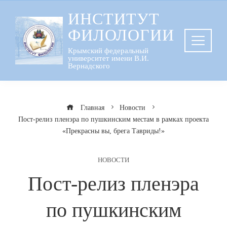
Перейти
ИНСТИТУТ
к
ФИЛОЛОГИИ
содержанию
Крымский федеральный
университет имени В.И.
Вернадского
Главная
Новости
Пост-релиз пленэра по пушкинским местам в рамках проекта
«Прекрасны вы, брега Тавриды!»
НОВОСТИ
Пост-релиз пленэра
по пушкинским