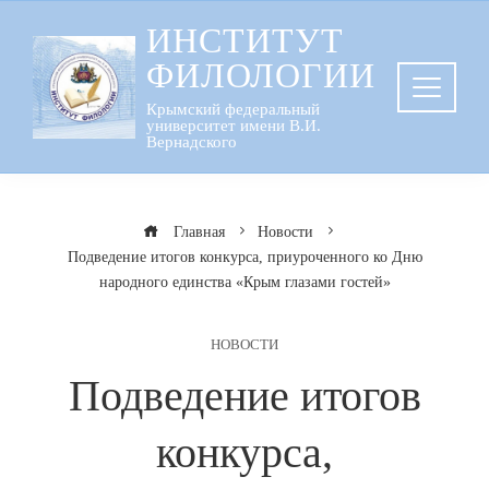
Перейти
ИНСТИТУТ
к
ФИЛОЛОГИИ
содержанию
Крымский федеральный
университет имени В.И.
Вернадского
Главная
Новости
Подведение итогов конкурса, приуроченного ко Дню
народного единства «Крым глазами гостей»
НОВОСТИ
Подведение итогов
конкурса,