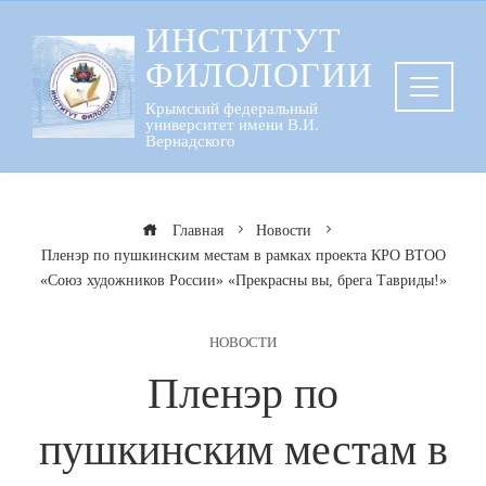
Перейти
ИНСТИТУТ
к
ФИЛОЛОГИИ
содержанию
Крымский федеральный
университет имени В.И.
Вернадского
Главная
Новости
Пленэр по пушкинским местам в рамках проекта КРО ВТОО
«Союз художников России» «Прекрасны вы, брега Тавриды!»
НОВОСТИ
Пленэр по
пушкинским местам в