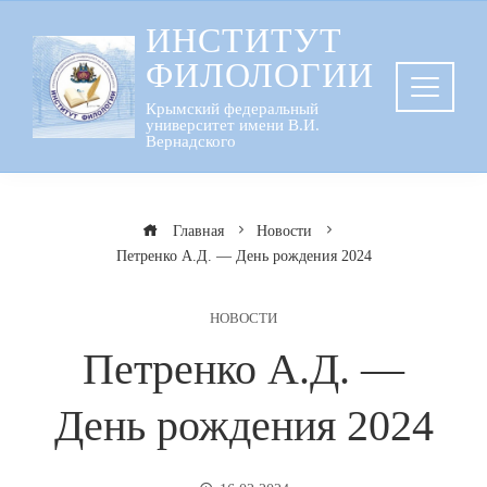
Перейти
ИНСТИТУТ
к
ФИЛОЛОГИИ
содержанию
Крымский федеральный
университет имени В.И.
Вернадского
Главная
Новости
Петренко А.Д. — День рождения 2024
НОВОСТИ
Петренко А.Д. —
День рождения 2024