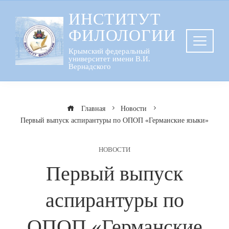
Перейти
ИНСТИТУТ
к
ФИЛОЛОГИИ
содержанию
Крымский федеральный
университет имени В.И.
Вернадского
Главная
Новости
Первый выпуск аспирантуры по ОПОП «Германские языки»
НОВОСТИ
Первый выпуск
аспирантуры по
ОПОП «Германские