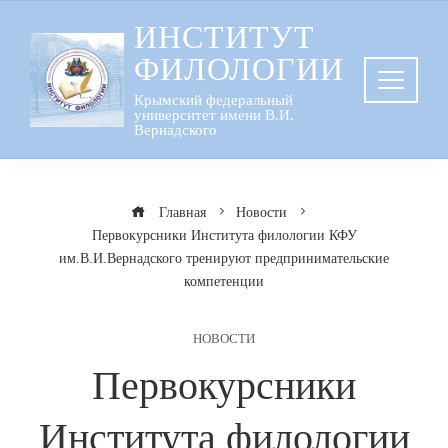
Перейти
ИНСТИТУТ
к
ФИЛОЛОГИИ
содержанию
Крымский федеральный
университет имени В.И.
Вернадского
Главная
Новости
Первокурсники Института филологии КФУ
им.В.И.Вернадского тренируют предпринимательские
компетенции
НОВОСТИ
Первокурсники
Института филологии