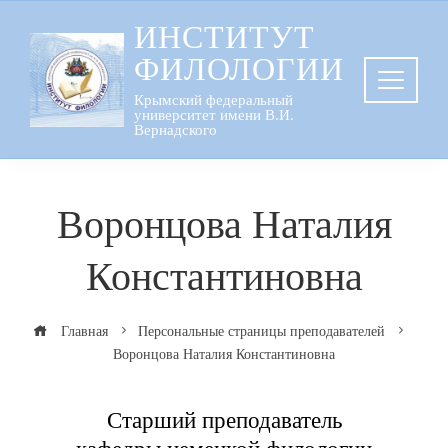
Перейти
ИНСТИТУТ
к
ФИЛОЛОГИИ
содержанию
Крымский федеральный
университет имени В.И.
Вернадского
Воронцова Наталия
Константиновна
Главная
Персональные страницы преподавателей
Воронцова Наталия Константиновна
Старший преподаватель