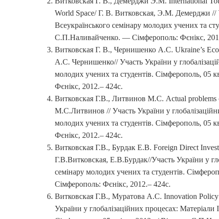
Витковская Г. В., Демерджи Э.М. International Tour
World Space/ Г. В. Витковская, Э.М. Демерджи //
Всеукраїнського семінару молодих учених та студ
С.П.Наливайченко. — Сімферополь: Фєнікс, 2012
Витковская Г. В., Чернишенко А.С. Ukraine’s Econ
А.С. Чернишенко// Участь України у глобалізаці
молодих учених та студентів. Сімферополь, 05 к
Фєнікс, 2012.– 424с.
Витковская Г.В., Литвинов М.С. Actual problems of
М.С.Литвинов // Участь України у глобалізаційн
молодих учених та студентів. Сімферополь, 05 к
Фєнікс, 2012.– 424с.
Витковская Г.В., Бурдак Е.В. Foreign Direct Invest
Г.В.Витковская, Е.В.Бурдак//Участь України у гл
семінару молодих учених та студентів. Сімфероп
Сімферополь: Фєнікс, 2012.– 424с.
Витковская Г.В., Муратова А.С. Innovation Policy
України у глобалізаційних процесах: Матеріали I