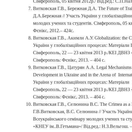
Сімферополь, 05 квітня 2012р./ Від.ред.: С.П.Н
Витковская Г.В., Бережная Д.А. The Future of Tra
Д.А.Бережная // Участь України у глобалізаційни
молодих учених та студентів. Сімферополь, 05 к
Фєнікс, 2012.– 424с.
Витковская Г.В., Акимли А.У. Globalization: the 
України у глобалізаційних процесах: Матеріали I
Сімферополь, 22 — 23 квітня 2013 р./КЕІ ДВНЗ «
Сімферополь: Фєнікс, 2013. – 404 с.
Витковская Г.В., Цатурян А.А. Legal Mechanisms f
Development in Ukraine and in the Arena of Inter
України у глобалізаційних процесах: Матеріали 
Сімферополь, 22 — 23 квітня 2013 р./КЕІ ДВНЗ «
Сімферополь: Фєнікс, 2013. – 404 с.
Витковская Г.В., Селюнина В.С. The Crimea as a Pr
Г.В.Витковская, В.С. Селюнина // Участь України
Всеукраїнського семінару молодих учених та ст
«КНЕУ ім..В.Гетьмана»/ Від.ред.: Н.З.Вельгош. –