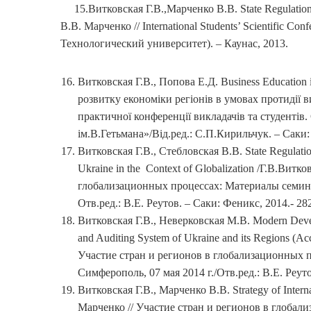
15.Витковская Г.В.,Марченко В.В. State Regulation in
В.В. Марченко // International Students’ Scient
Технологический университет). – Каунас, 2013.
Витковская Г.В., Попова Е.Д. Business Education i
розвитку економіки регіонів в умовах протидії в
практичної конференції викладачів та студентів
iм.В.Гетьмана»/Від.ред.: С.П.Кирильчук. – Cаки: 
Витковская Г.В., Стебловская В.В. State Regulation
Ukraine in the Context of Globalization /Г.В.Витк
глобализационных процессах: Материалы семина
Отв.ред.: В.Е. Реутов. – Саки: Феникс, 2014.- 282
Витковская Г.В., Неверковская М.В. Modern Develo
and Auditing System of Ukraine and its Regions (A
Участие стран и регионов в глобализационных 
Симферополь, 07 мая 2014 г./Отв.ред.: В.Е. Реуто
Витковская Г.В., Марченко В.В. Strategy of Intern
Марченко // Участие стран и регионов в глоба