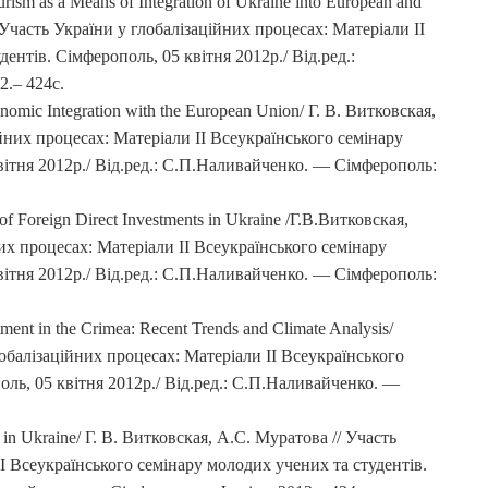
ism as a Means of Integration of Ukraine into European and
 Участь України у глобалізаційних процесах: Матеріали II
ентів. Сімферополь, 05 квітня 2012р./ Від.ред.:
.– 424с.
omic Integration with the European Union/ Г. В. Витковская,
йних процесах: Матеріали II Всеукраїнського семінару
вітня 2012р./ Від.ред.: С.П.Наливайченко. — Сімферополь:
 Foreign Direct Investments in Ukraine /Г.В.Витковская,
их процесах: Матеріали II Всеукраїнського семінару
вітня 2012р./ Від.ред.: С.П.Наливайченко. — Сімферополь:
ment in the Crimea: Recent Trends and Climate Analysis/
обалізаційних процесах: Матеріали II Всеукраїнського
оль, 05 квітня 2012р./ Від.ред.: С.П.Наливайченко. —
 in Ukraine/ Г. В. Витковская, А.С. Муратова // Участь
I Всеукраїнського семінару молодих учених та студентів.