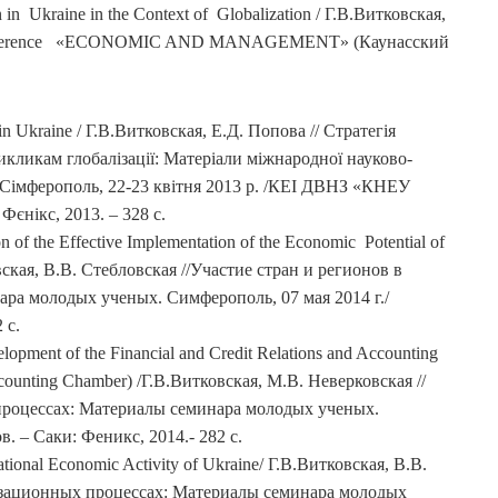
 Ukraine in the Context of Globalization / Г.В.Витковская,
ific Conference «ECONOMIC AND MANAGEMENT» (Каунасский
n Ukraine / Г.В.Витковская, Е.Д. Попова // Стратегія
икликам глобалізації: Матеріали міжнародної науково-
. Сімферополь, 22-23 квітня 2013 р. /КЕІ ДВНЗ «КНЕУ
Фєнікс, 2013. – 328 с.
 of the Effective Implementation of the Economic Potential of
овская, В.В. Стебловская //Участие стран и регионов в
ра молодых ученых. Симферополь, 07 мая 2014 г./
 с.
pment of the Financial and Credit Relations and Accounting
ccounting Chamber) /Г.В.Витковская, М.В. Неверковская //
процессах: Материалы семинара молодых ученых.
в. – Саки: Феникс, 2014.- 282 с.
ational Economic Activity of Ukraine/ Г.В.Витковская, В.В.
лизационных процессах: Материалы семинара молодых