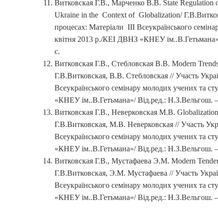
Витковская Г.В., Марченко В.В. State Regulation of
Ukraine in the Context of Globalization/ Г.В.Вит
процесах: Матеріали III Всеукраїнського семіна
квітня 2013 р./КЕІ ДВНЗ «КНЕУ ім..В.Гетьмана»/
с.
Витковская Г.В., Стебловская В.В. Modern Trends i
Г.В.Витковская, В.В. Стебловская // Участь Укра
Всеукраїнського семінару молодих учених та ст
«КНЕУ ім..В.Гетьмана»/ Від.ред.: Н.З.Вельгош. –
Витковская Г.В., Неверковская М.В. Globalization 
Г.В.Витковская, М.В. Неверковская // Участь Укр
Всеукраїнського семінару молодих учених та ст
«КНЕУ ім..В.Гетьмана»/ Від.ред.: Н.З.Вельгош. –
Витковская Г.В., Мустафаева Э.М. Modern Tendencie
Г.В.Витковская, Э.М. Мустафаева // Участь Украї
Всеукраїнського семінару молодих учених та ст
«КНЕУ ім..В.Гетьмана»/ Від.ред.: Н.З.Вельгош. –