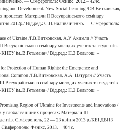
аливайченко. — Сімферополь: Фєнікс, 2012.– 424с.
ining and Development: New Social Learning /Г.В.Витковская,
х процесах: Матеріали II Всеукраїнського семінару
вітня 2012р./ Від.ред.: С.П.Наливайченко. — Сімферополь:
Case of Ukraine /Г.В.Витковская, А.У. Акимли // Участь
II Всеукраїнського семінару молодих учених та студентів.
КНЕУ ім..В.Гетьмана»/ Від.ред.: Н.З.Вельгош. –
or Protection of Human Rights: the Emergence and
national Common /Г.В.Витковская, А.А. Цатурян // Участь
III Всеукраїнського семінару молодих учених та студентів.
КНЕУ ім..В.Гетьмана»/ Від.ред.: Н.З.Вельгош. –
omising Region of Ukraine for Investments and Innovations /
 у глобалізаційних процесах: Матеріали III
удентів. Сімферополь, 22 — 23 квітня 2013 р./КЕІ ДВНЗ
 Сімферополь: Фєнікс, 2013. – 404 с.