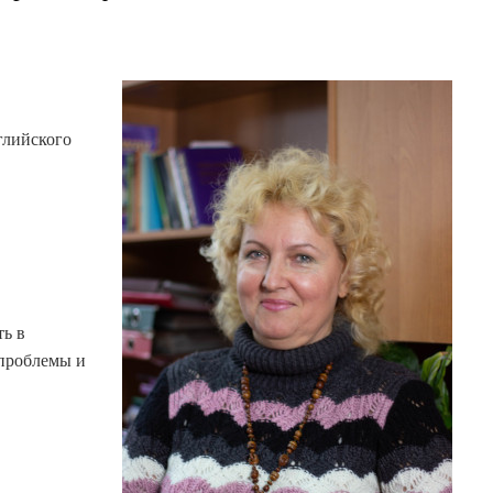
глийского
ть в
 проблемы и