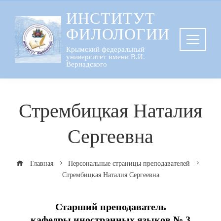
Перейти
ИНСТИТУТ
к
ФИЛОЛОГИИ
содержанию
Крымский федеральный
университет имени В.И.
Вернадского
Стрембицкая Наталия
Сергеевна
Главная
Персональные страницы преподавателей
Стрембицкая Наталия Сергеевна
Старший преподаватель
кафедры иностранных языков № 3