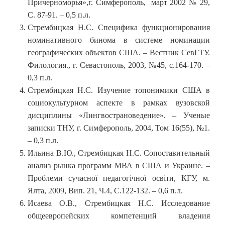
Причерноморья»,г. Симферополь, март 2002 № 29,
С. 87-91. – 0,5 п.л.
Стрембицкая Н.С. Специфика функционирования
номинативного бинома в системе номинации
географических объектов США. – Вестник СевГТУ.
Филология., г. Севастополь, 2003, №45, с.164-170. –
0,3 п.л.
Стрембицкая Н.С. Изучение топонимики США в
социокультурном аспекте в рамках вузовской
дисциплины «Лингвострановедение». – Ученые
записки ТНУ, г. Симферополь, 2004, Том 16(55), №1.
– 0,3 п.л.
Ильина В.Ю., Стрембицкая Н.С. Сопоставительный
анализ рынка программ МВА в США и Украине. –
Проблеми сучасної педагогічної освіти, КГУ, м.
Ялта, 2009, Вип. 21, Ч.4, С.122-132. – 0,6 п.л.
Исаева О.В., Стрембицкая Н.С. Исследование
общеевропейских компетенций владения