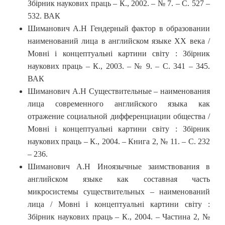
Збірник наукових праць – К., 2002. – № 7. – С. 527 –
532. ВАК
Шиманович А.Н Гендерный фактор в образовании
наименований лица в английском языке ХХ века /
Мовні і концептуальні картини світу : Збірник
наукових праць – К., 2003. – № 9. – С. 341 – 345.
ВАК
Шиманович А.Н Существительные – наименования
лица современного английского языка как
отражение социальной дифференциации общества /
Мовні і концептуальні картини світу : Збірник
наукових праць – К., 2004. – Книга 2, № 11. – С. 232
– 236.
Шиманович А.Н Иноязычные заимствования в
английском языке как составная часть
микросистемы существительных – наименований
лица / Мовні і концептуальні картини світу :
Збірник наукових праць – К., 2004. – Частина 2, №