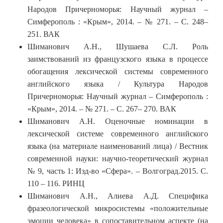
Народов Причерноморья: Научный журнал –
Симферополь : «Крым», 2014. – № 271. – С. 248–
251. ВАК
Шиманович А.Н., Шушаева С.Л. Роль
заимствований из французского языка в процессе
обогащения лексической системы современного
английского языка / Культура Народов
Причерноморья: Научный журнал – Симферополь :
«Крым», 2014. – № 271. – С. 267– 270. ВАК
Шиманович А.Н. Оценочные номинации в
лексической системе современного английского
языка (на материале наименований лица) / Вестник
современной науки: научно-теоретический журнал
№ 9, часть 1: Изд-во «Сфера». – Волгоград.2015. С.
110 – 116. РИНЦ
Шиманович А.Н., Алиева А.Д. Специфика
фразеологической микросистемы «положительные
эмоции человека» в сопоставительном аспекте (на