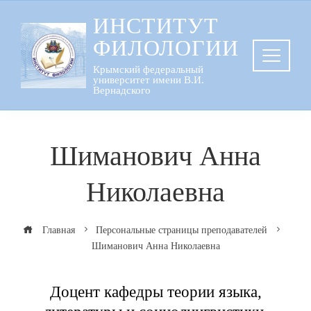
Перейти
ИНСТИТУТ
к
ФИЛОЛОГИИ
содержанию
Крымский федеральный
университет имени В.И.
Вернадского
Шиманович Анна
Николаевна
Главная
Персональные страницы преподавателей
Шиманович Анна Николаевна
Доцент кафедры теории языка,