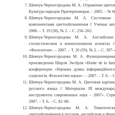
Шевчук-Черногородова М. А. Отражение цветово
Культура народов Причерноморья. – 2005. – № 66
Шевчук-Черногородова М. А. Системные 
компонентами цветообозначения // Ученые за
2006. – Т. 19 (58), № 2. – С. 256–262.
Шевчук-Черногородова М. А. Английские
стилистическом и коннотативном аспектах 
«Филология». – 2007. – Т. 20 (59), № 2. – С. 397–
Шевчук-Черногородова М. А. Функционирова
произведении Шарля Эксбрэя «Honte de la fami
конференции «Наукова думка інформаційного 
соціологія. Філологічні науки». – 2007. – Т. 6. – 
Шевчук-Черногородова М. А. Цветовая картина
русского языка // Материалы III междунар
инструменты современных наук – 2007». Сери
2007. – Т. 6. – С. 82–86.
Шевчук-Черногородова М. А. Тематичес
цветообозначения в русском, английском и фран