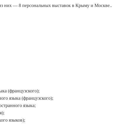
из них — 8 персональных выставок в Крыму и Москве..
ыка (французского);
ого языка (французского);
остранного языка;
я);
ого языков);