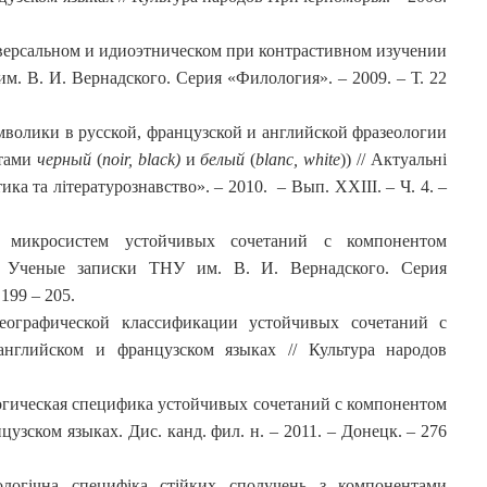
версальном и идиоэтническом при контрастивном изучении
м. В. И. Вернадского. Серия «Филология». – 2009. – Т. 22
волики в русской, французской и английской фразеологии
нтами
черный
(
noir
,
black
)
и
белый
(
blanc
,
white
)) // Актуальні
ика та літературознавство». – 2010. – Вып. ХХІІІ. – Ч. 4. –
 микросистем устойчивых сочетаний с компонентом
// Ученые записки ТНУ им. В. И. Вернадского. Серия
 199 – 205.
ографической классификации устойчивых сочетаний с
английском и французском языках // Культура народов
гическая специфика устойчивых сочетаний с компонентом
узском языках. Дис. канд. фил. н. – 2011. – Донецк. – 276
ологічна специфіка стійких сполучень з компонентами