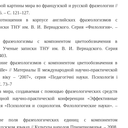
й картины мира во французской и русской фразеологии //
. – С. 121–127.
отношения в корпусе английских фразеологизмов с
писки ТНУ им. В. И. Вернадского. Серия «Филология». –
 фразеологизмы с компонентом цветообозначения в
// Ученые записки ТНУ им. В. И. Вернадского. Серия
403.
ние фразеологизмов с компонентом цветообозначения в
lle» // Материалы II международной научно-практической
віку – ‘2007», серия «Педагогічні науки. Психологія і
С. 73–7
 мира, создаваемая с помощью фразеологических средств
одной научно-практической конференции «Эффективные
я «Психология и социология. Филологические науки». –
кие поля фразеологических единиц с компонентом
цузском языках // Культура народов Причерноморья. – 2008.