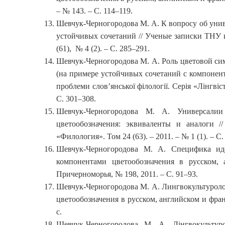
– № 143. – С. 114–119.
Шевчук-Черногородова М. А. К вопросу об уни
устойчивых сочетаний // Ученые записки ТНУ и
(61), № 4 (2). – С. 285–291.
Шевчук-Черногородова М. А. Роль цветовой сим
(на примере устойчивых сочетаний с компоне
проблеми слов’янської філології. Серія «Лінгвіст
С. 301–308.
Шевчук-Черногородова М. А. Универсалии
цветообозначения: эквиваленты и аналоги 
«Филология». Том 24 (63). – 2011. – № 1 (1). – С.
Шевчук-Черногородова М. А. Специфика иде
компонентами цветообозначения в русском, 
Причерноморья, № 198, 2011. – C. 91–93.
Шевчук-Черногородова М. А. Лингвокультуроло
цветообозначения в русском, английском и франц
с.
Шевчук-Черногородова М. А. Лінгвокультур