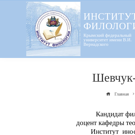
Перейти
к
ИНСТИТУ
содержанию
ФИЛОЛОГ
Крымский федеральный
университет имени В.И.
Вернадского
Шевчук-
Главная
Кандидат фи
доцент кафедры тео
Институт ино