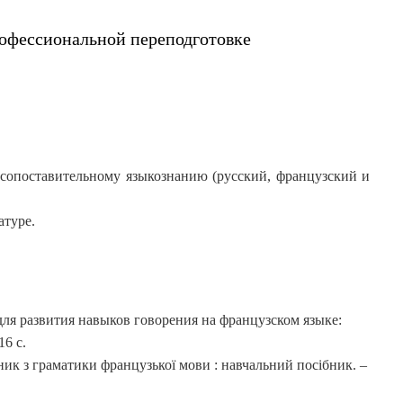
офессиональной переподготовке
 сопоставительному языкознанию (русский, французский и
атуре.
ля развития навыков говорения на французском языке:
16 с.
к з граматики французької мови : навчальний посібник. –