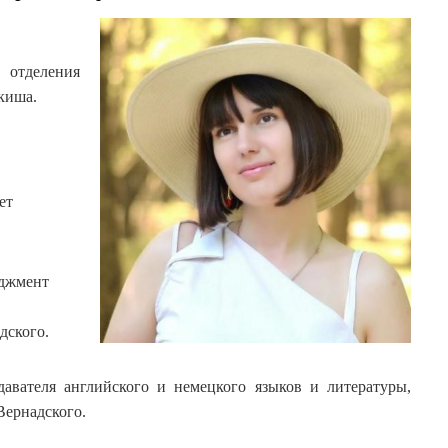
отделения
киша.
ет
еджмент
дского.
давателя английского и немецкого языков и литературы,
Вернадского.