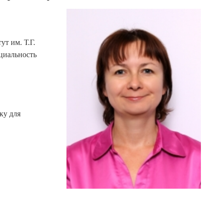
т им. Т.Г.
циальность
ку для