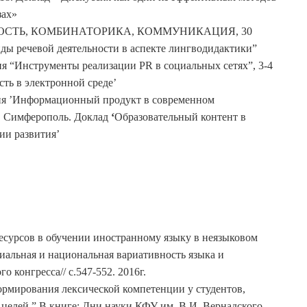
зах»
ИВНОСТЬ, КОМБИНАТОРИКА, КОММУНИКАЦИЯ, 30
ды речевой деятельности в аспекте лингводидактики”
ия “Инструменты реализации PR в социальных сетях”, 3-4
сть в электронной среде’
ция ’Информационный продукт в современном
я, Симферополь. Доклад
‘
Образовательный контент в
ии развития’
ресурсов в обучении иностранному языку в неязыковом
иальная и национальная вариативность языка и
 конгресса// с.547-552. 2016г.
рмирования лексической компетенции у студентов,
елей.” В книге: Дни науки КФУ им. В.И. Вернадского.