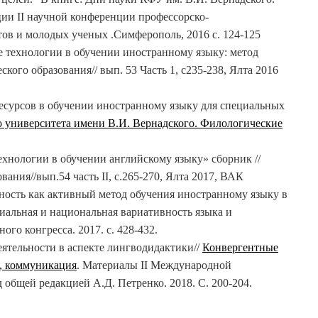
ии II научной конференции профессорско-
нтов и молодых ученых .Симферополь, 2016 с. 124-125
 технологии в обучении иностранному языку: метод
кого образования// вып. 53 Часть 1, с235-238, Ялта 2016
ресурсов в обучении иностранному языку для специальных
 университета имени В.И. Вернадского. Филологические
хнологии в обучении английскому языку» сборник //
ния//вып.54 часть II, с.265-270, Ялта 2017, ВАК
ьность как активный метод обучения иностранному языку в
иальная и национальная вариативность языка и
го конгресса. 2017. с. 428-432.
еятельности в аспекте лингводидактики//
Конвергентные
а, коммуникация
. Материалы II Международной
бщей редакцией А.Д. Петренко. 2018. С. 200-204.