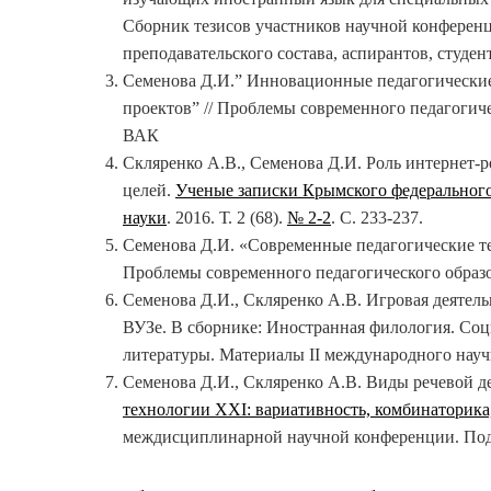
Сборник тезисов участников научной конференц
преподавательского состава, аспирантов, студе
Семенова Д.И.” Инновационные педагогические
проектов” // Проблемы современного педагогичес
ВАК
Скляренко А.В., Семенова Д.И. Роль интернет-
целей.
Ученые записки Крымского федерального
науки
. 2016. Т. 2 (68).
№ 2-2
. С. 233-237.
Семенова Д.И. «Современные педагогические те
Проблемы современного педагогического образова
Семенова Д.И., Скляренко А.В. Игровая деятел
ВУЗе. В сборнике: Иностранная филология. Соц
литературы. Материалы II международного научно
Семенова Д.И., Скляренко А.В. Виды речевой д
технологии ХХI: вариативность, комбинаторик
междисциплинарной научной конференции. Под о